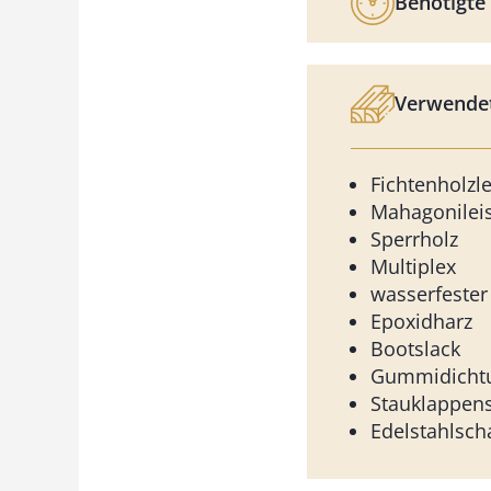
Benötigte 
Verwendet
Fichtenholzle
Mahagonilei
Sperrholz
Multiplex
wasserfester
Epoxidharz
Bootslack
Gummidicht
Stauklappen
Edelstahlsch