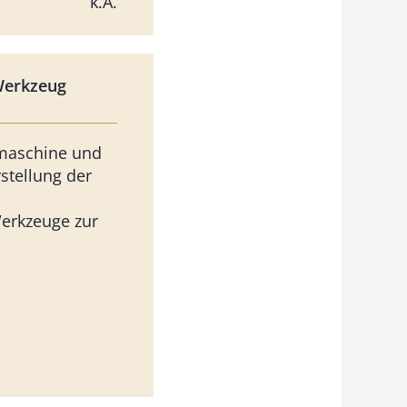
k.A.
Werkzeug
maschine und
rstellung der
erkzeuge zur