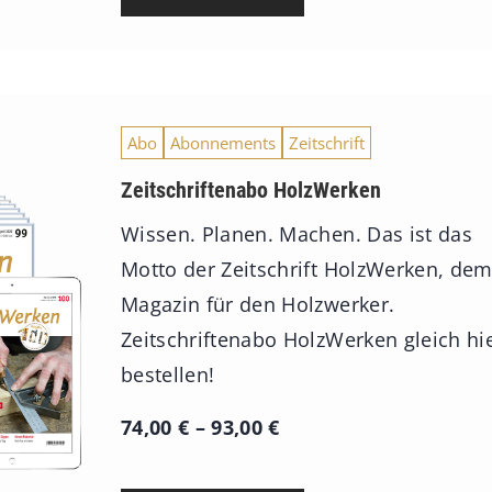
Abo
Abonnements
Zeitschrift
Zeitschriftenabo HolzWerken
Wissen. Planen. Machen. Das ist das
Motto der Zeitschrift HolzWerken, de
Magazin für den Holzwerker.
Zeitschriftenabo HolzWerken gleich hi
bestellen!
P
74,00
€
–
93,00
€
r