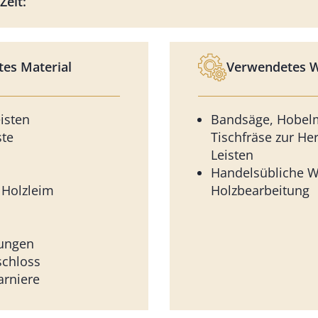
Zeit:
es Material
Verwendetes 
isten
Bandsäge, Hobel
ste
Tischfräse zur He
Leisten
Handelsübliche W
 Holzleim
Holzbearbeitung
ungen
schloss
arniere