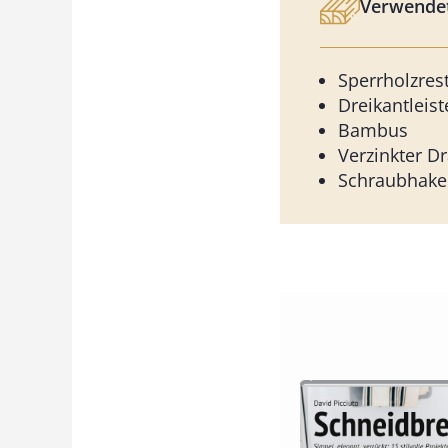
Verwendet
Sperrholzre
Dreikantleist
Bambus
Verzinkter D
Schraubhake