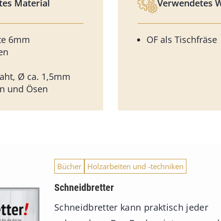
es Material
Verwendetes 
ste 6mm
OF als Tischfräse
en
raht, Ø ca. 1,5mm
n und Ösen
Bücher
Holzarbeiten und -techniken
Schneidbretter
Schneidbretter kann praktisch jeder