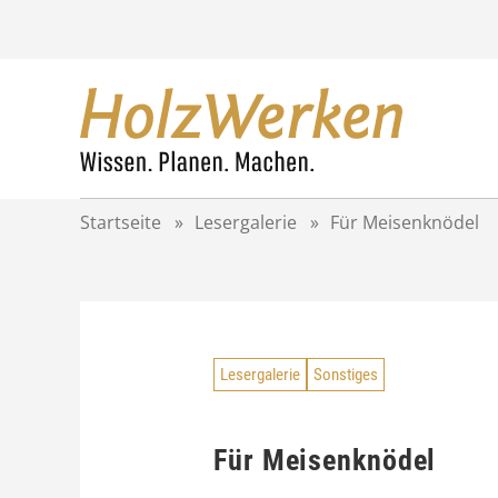
Z
u
m
I
n
h
a
l
t
Startseite
»
Lesergalerie
»
Für Meisenknödel
s
p
r
i
n
g
Lesergalerie
Sonstiges
e
n
Für Meisenknödel