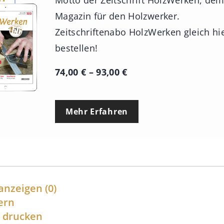
Magazin für den Holzwerker.
Zeitschriftenabo HolzWerken gleich hi
bestellen!
P
74,00
€
–
93,00
€
r
e
Mehr Erfahren
i
s
s
p
a
anzeigen
(0)
n
ern
l drucken
n