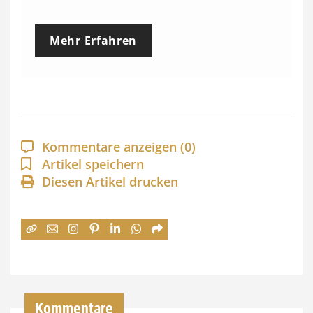
r
e
Mehr Erfahren
i
s
s
p
a
Kommentare anzeigen
(0)
n
Artikel speichern
Diesen Artikel drucken
n
e
:
7
4
,
Kommentare