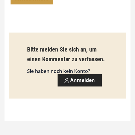
0
0
€
b
Bitte melden Sie sich an, um
i
einen Kommentar zu verfassen.
s
9
Sie haben noch kein Konto?
3
Anmelden
,
0
0
€