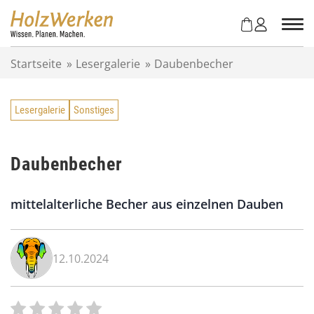
Z
u
m
I
Startseite
»
Lesergalerie
»
Daubenbecher
n
h
a
Lesergalerie
Sonstiges
l
t
s
p
Daubenbecher
r
i
mittelalterliche Becher aus einzelnen Dauben
n
g
e
n
12.10.2024