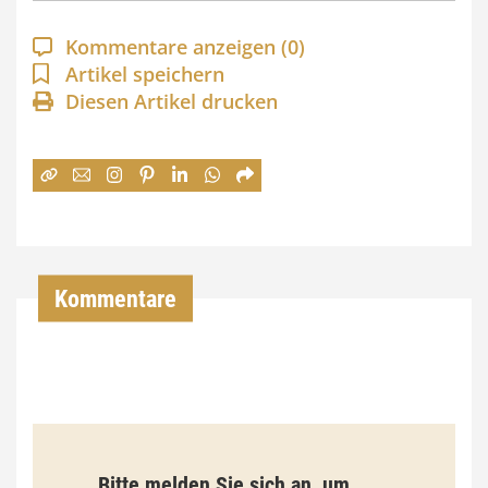
n
Kommentare anzeigen
(0)
n
Artikel speichern
e
Diesen Artikel drucken
:
7
4
,
0
Kommentare
0
€
b
i
s
Bitte melden Sie sich an, um