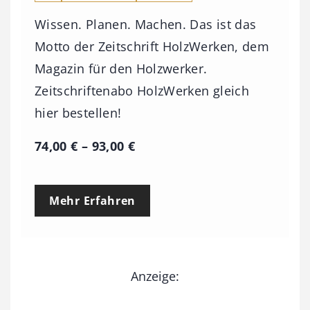
Wissen. Planen. Machen. Das ist das
Motto der Zeitschrift HolzWerken, dem
Magazin für den Holzwerker.
Zeitschriftenabo HolzWerken gleich
hier bestellen!
P
74,00
€
–
93,00
€
r
e
Mehr Erfahren
i
s
s
Anzeige:
p
a