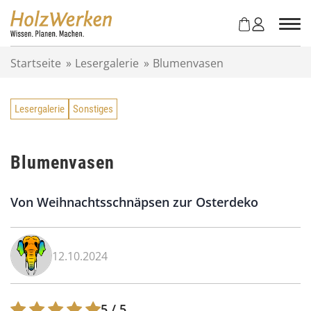
Z
u
m
I
Startseite
»
Lesergalerie
»
Blumenvasen
n
h
a
Lesergalerie
Sonstiges
l
t
s
p
Blumenvasen
r
i
Von Weihnachtsschnäpsen zur Osterdeko
n
g
e
n
12.10.2024
5
/ 5.