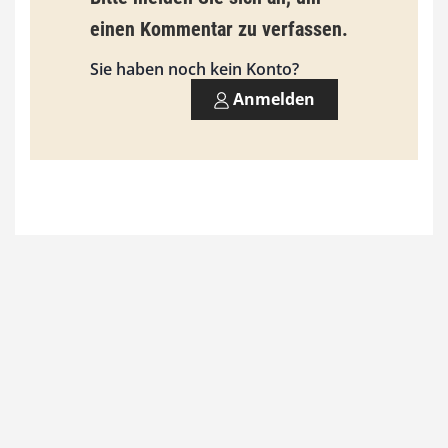
9
einen Kommentar zu verfassen.
3
Sie haben noch kein Konto?
,
Anmelden
0
0
€