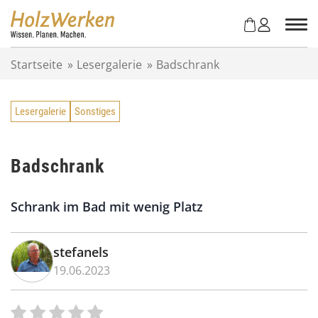
Z
u
m
I
Startseite
»
Lesergalerie
»
Badschrank
n
h
a
Lesergalerie
Sonstiges
l
t
s
p
Badschrank
r
i
Schrank im Bad mit wenig Platz
n
g
e
stefanels
n
19.06.2023