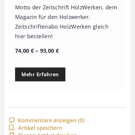
Motto der Zeitschrift HolzWerken, dem
Magazin für den Holzwerker.
Zeitschriftenabo HolzWerken gleich
hier bestellen!
P
74,00
€
–
93,00
€
r
e
Mehr Erfahren
i
s
s
p
a
Kommentare anzeigen
(0)
n
Artikel speichern