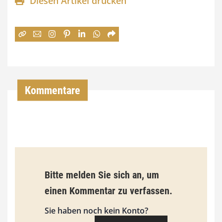
Diesen Artikel drucken
n
e
:
7
4
,
Kommentare
0
0
€
b
Bitte melden Sie sich an, um
i
einen Kommentar zu verfassen.
s
9
Sie haben noch kein Konto?