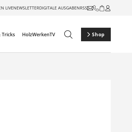
N LIVE
NEWSLETTER
DIGITALE AUSGABEN
RSS
 Tricks
HolzWerkenTV
Shop