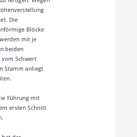
 Höhenverstellung
et. Die
enförmige Blöcke
 werden mit je
en beiden
b vom Schwert
am Stamm anliegt
iten.
die Führung mit
em ersten Schnitt
n.
 hat das