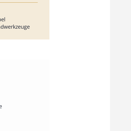
bel
ndwerkzeuge
e