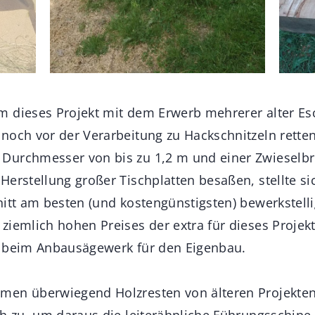
 dieses Projekt mit dem Erwerb mehrerer alter Es
noch vor der Verarbeitung zu Hackschnitzeln retten
Durchmesser von bis zu 1,2 m und einer Zwieselbr
erstellung großer Tischplatten besaßen, stellte sic
nitt am besten (und kostengünstigsten) bewerkstel
ziemlich hohen Preises der extra für dieses Proje
h beim Anbausägewerk für den Eigenbau.
en überwiegend Holzresten von älteren Projekten.
ch zu, um daraus die leiterähnliche Führungsschine