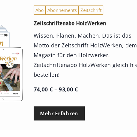
Abo
Abonnements
Zeitschrift
Zeitschriftenabo HolzWerken
Wissen. Planen. Machen. Das ist das
Motto der Zeitschrift HolzWerken, de
Magazin für den Holzwerker.
Zeitschriftenabo HolzWerken gleich hi
bestellen!
P
74,00
€
–
93,00
€
r
e
Mehr Erfahren
i
s