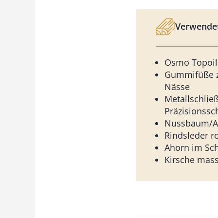
Verwendet
Osmo Topoil
Gummifüße z
Nässe
Metallschlie
Präzisionssc
Nussbaum/Ah
Rindsleder ro
Ahorn im Sc
Kirsche mass