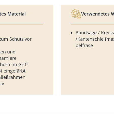
es Material
Verwendetes 
Bandsäge / Kreis
um Schutz vor
/Kantenschleifma
belfräse
ßen und
harniere
orn im Griff
t eingefärbt
hließrahmen
iv