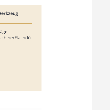
Werkzeug
säge
schine/Flachdü