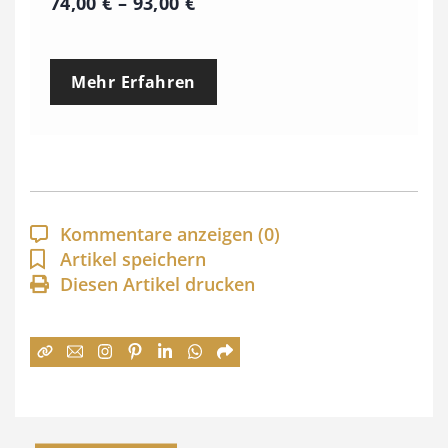
P
74,00
€
–
93,00
€
r
e
Mehr Erfahren
i
s
s
p
a
Kommentare anzeigen
(0)
n
Artikel speichern
Diesen Artikel drucken
n
e
:
7
4