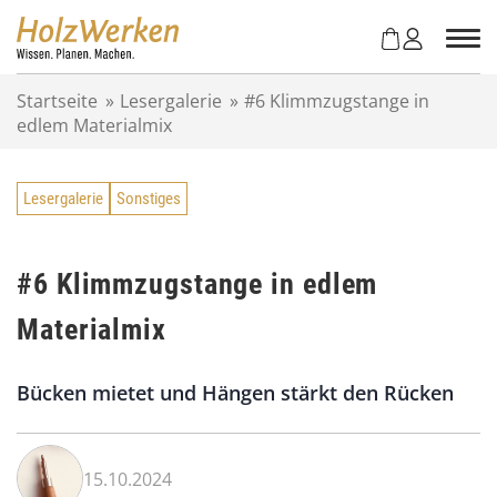
Z
u
m
I
Startseite
»
Lesergalerie
»
#6 Klimmzugstange in
n
edlem Materialmix
h
a
l
Lesergalerie
Sonstiges
t
s
p
r
#6 Klimmzugstange in edlem
i
Materialmix
n
g
e
Bücken mietet und Hängen stärkt den Rücken
n
15.10.2024