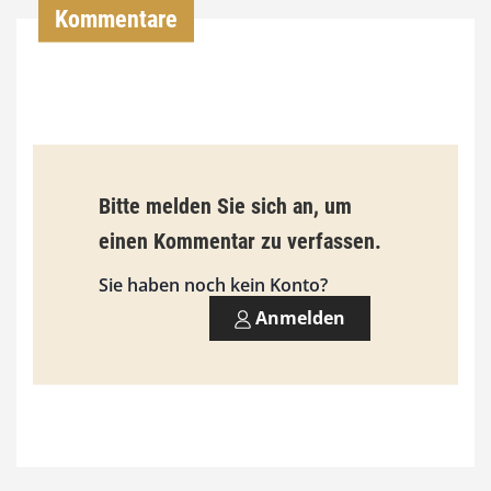
,
Kommentare
0
0
€
b
Bitte melden Sie sich an, um
i
einen Kommentar zu verfassen.
s
9
Sie haben noch kein Konto?
3
Anmelden
,
0
0