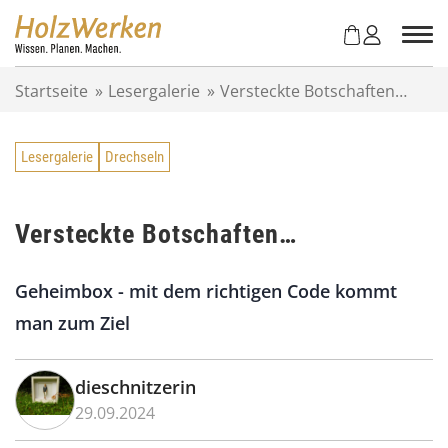
Z
u
m
I
Startseite
»
Lesergalerie
»
Versteckte Botschaften…
n
h
a
Lesergalerie
Drechseln
l
t
s
p
Versteckte Botschaften…
r
i
Geheimbox - mit dem richtigen Code kommt
n
g
man zum Ziel
e
n
dieschnitzerin
29.09.2024