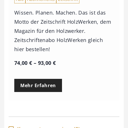
Wissen. Planen. Machen. Das ist das
Motto der Zeitschrift HolzWerken, dem
Magazin für den Holzwerker.
Zeitschriftenabo HolzWerken gleich
hier bestellen!
P
74,00
€
–
93,00
€
r
e
Mehr Erfahren
i
s
s
p
a