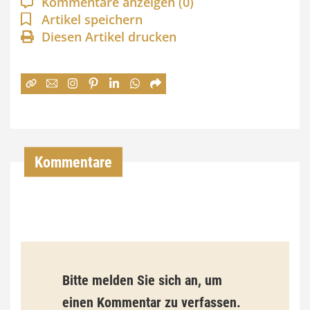
Kommentare anzeigen
(0)
n
Artikel speichern
Diesen Artikel drucken
n
e
:
7
4
,
Kommentare
0
0
€
b
Bitte melden Sie sich an, um
i
einen Kommentar zu verfassen.
s