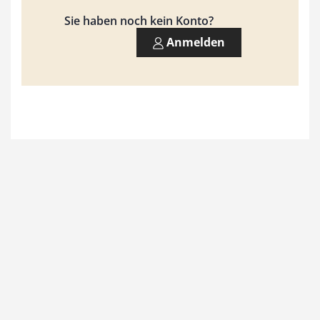
9
Sie haben noch kein Konto?
3
Anmelden
,
0
0
€