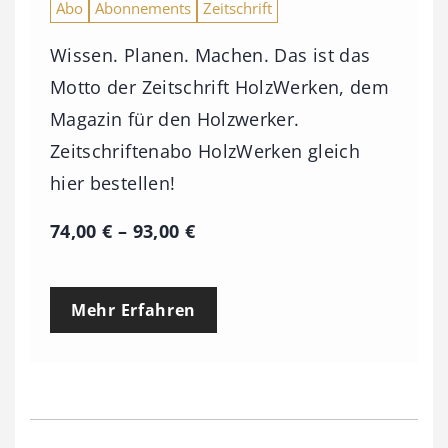
Abo
Abonnements
Zeitschrift
Wissen. Planen. Machen. Das ist das
Motto der Zeitschrift HolzWerken, dem
Magazin für den Holzwerker.
Zeitschriftenabo HolzWerken gleich
hier bestellen!
P
74,00
€
–
93,00
€
r
e
Mehr Erfahren
i
s
s
p