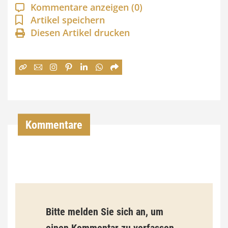
a
Kommentare anzeigen
(0)
n
Artikel speichern
Diesen Artikel drucken
n
e
:
7
4
,
Kommentare
0
0
€
b
Bitte melden Sie sich an, um
i