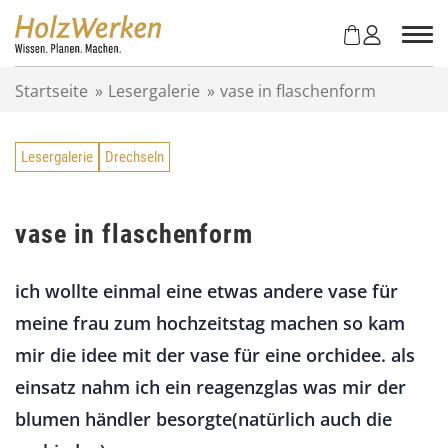
Z
u
m
I
Startseite
»
Lesergalerie
»
vase in flaschenform
n
h
a
Lesergalerie
Drechseln
l
t
s
p
vase in flaschenform
r
i
ich wollte einmal eine etwas andere vase für
n
g
meine frau zum hochzeitstag machen so kam
e
mir die idee mit der vase für eine orchidee. als
n
einsatz nahm ich ein reagenzglas was mir der
blumen händler besorgte(natürlich auch die