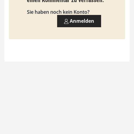
einen Kommentar zu verfassen.
s
9
Sie haben noch kein Konto?
3
Anmelden
,
0
0
€