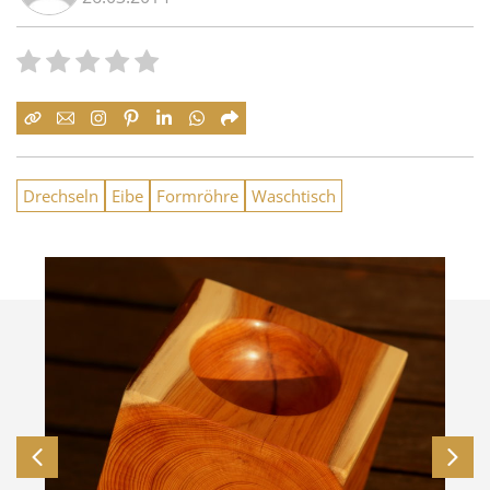
Drechseln
Eibe
Formröhre
Waschtisch