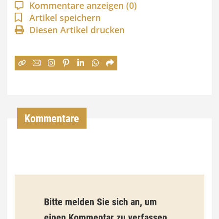
a
Kommentare anzeigen
(0)
n
Artikel speichern
Diesen Artikel drucken
n
e
:
7
4
,
Kommentare
0
0
€
b
Bitte melden Sie sich an, um
i
einen Kommentar zu verfassen.