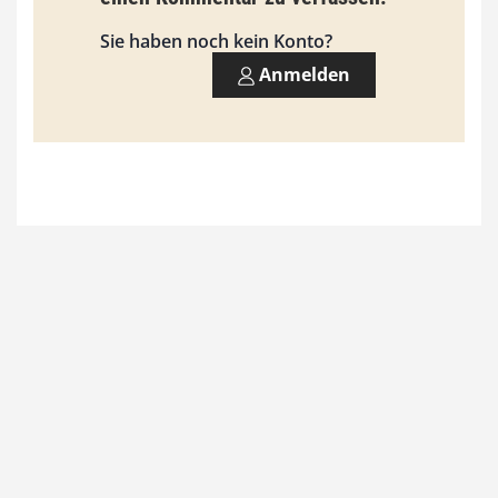
s
9
Sie haben noch kein Konto?
3
Anmelden
,
0
0
€