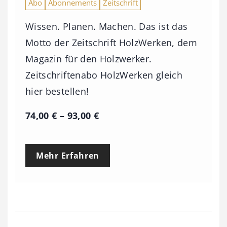
Abo
Abonnements
Zeitschrift
Wissen. Planen. Machen. Das ist das
Motto der Zeitschrift HolzWerken, dem
Magazin für den Holzwerker.
Zeitschriftenabo HolzWerken gleich
hier bestellen!
P
74,00
€
–
93,00
€
r
e
Mehr Erfahren
i
s
s
p