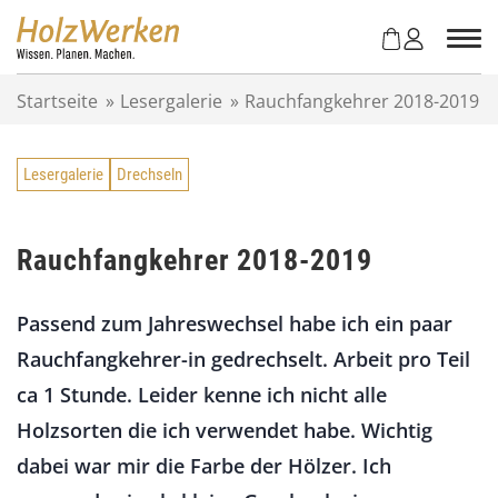
Z
u
m
I
Startseite
»
Lesergalerie
»
Rauchfangkehrer 2018-2019
n
h
a
Lesergalerie
Drechseln
l
t
s
p
Rauchfangkehrer 2018-2019
r
i
Passend zum Jahreswechsel habe ich ein paar
n
g
Rauchfangkehrer-in gedrechselt. Arbeit pro Teil
e
ca 1 Stunde. Leider kenne ich nicht alle
n
Holzsorten die ich verwendet habe. Wichtig
dabei war mir die Farbe der Hölzer. Ich