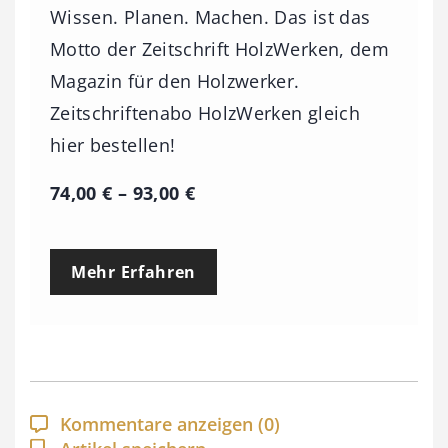
Wissen. Planen. Machen. Das ist das
Motto der Zeitschrift HolzWerken, dem
Magazin für den Holzwerker.
Zeitschriftenabo HolzWerken gleich
hier bestellen!
P
74,00
€
–
93,00
€
r
e
Mehr Erfahren
i
s
s
p
a
Kommentare anzeigen
(0)
n