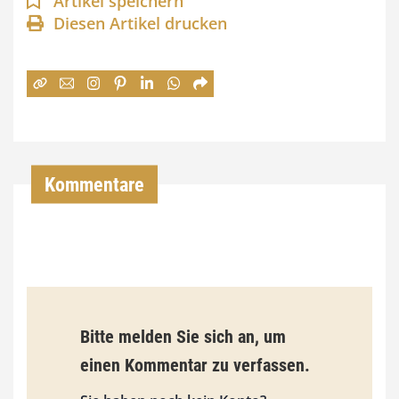
Artikel speichern
Diesen Artikel drucken
n
e
:
7
4
,
Kommentare
0
0
€
b
Bitte melden Sie sich an, um
i
einen Kommentar zu verfassen.
s
9