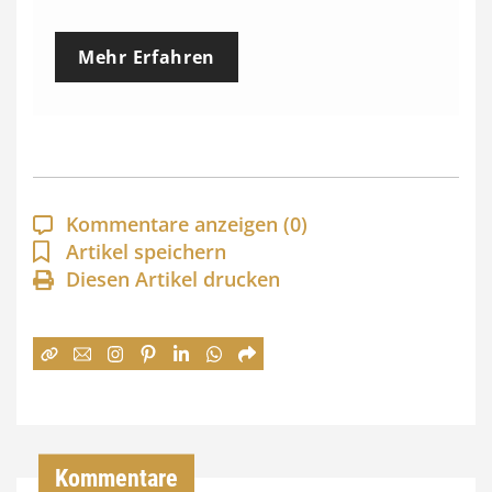
r
e
Mehr Erfahren
i
s
s
p
a
Kommentare anzeigen
(0)
n
Artikel speichern
Diesen Artikel drucken
n
e
:
7
4
,
Kommentare