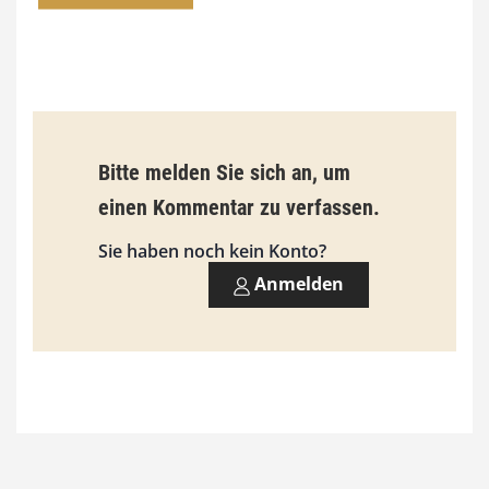
0
0
€
b
Bitte melden Sie sich an, um
i
einen Kommentar zu verfassen.
s
9
Sie haben noch kein Konto?
3
Anmelden
,
0
0
€