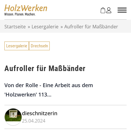
Z
u
m
I
Startseite
»
Lesergalerie
»
Aufroller für Maßbänder
n
h
a
Lesergalerie
Drechseln
l
t
s
p
Aufroller für Maßbänder
r
i
Von der Rolle - Eine Arbeit aus dem
n
g
'Holzwerken' 113...
e
n
dieschnitzerin
25.04.2024