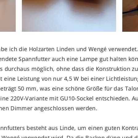
be ich die Holzarten Linden und Wengé verwendet.
endete Spannfutter auch eine Lampe gut halten kön
s durchaus möglich, ohne dass die Konstruktion zu 
 eine Leistung von nur 4,5 W bei einer Lichtleistu
trägt 50 mm, was eine schöne Größe für das Talon
eine 220V-Variante mit GU10-Sockel entschieden. A
inen Dimmer angeschlossen werden.
nnfutters besteht aus Linde, um einen guten Kontr
ie Wengé verwendet wird. Da die Backen dünn und da