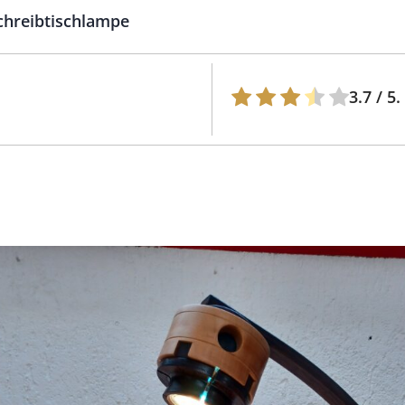
Schreibtischlampe
3.7
/ 5.