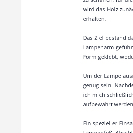
wird das Holz zunä
erhalten.
Das Ziel bestand d
Lampenarm geführt,
Form geklebt, wodu
Um der Lampe ausre
genug sein. Nachd
ich mich schließlic
aufbewahrt werden
Ein spezieller Ein
Lampenfuß. Abschli