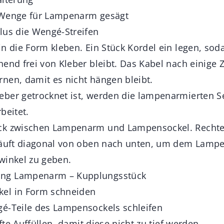
 Wenge für Lampenarm gesägt
lus die Wengé-Streifen
in die Form kleben. Ein Stück Kordel ein legen, so
hend frei von Kleber bleibt. Das Kabel nach einige 
nen, damit es nicht hängen bleibt.
ber getrocknet ist, werden die lampenarmierten S
beitet.
ck zwischen Lampenarm und Lampensockel. Rechte
rläuft diagonal von oben nach unten, um dem Lam
winkel zu geben.
ng Lampenarm – Kupplungsstück
el in Form schneiden
é-Teile des Lampensockels schleifen
ifte Auffüllen, damit diese nicht zu tief werden