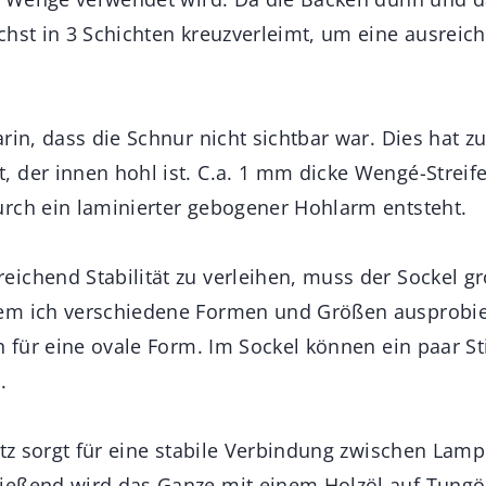
chst in 3 Schichten kreuzverleimt, um eine ausreich
arin, dass die Schnur nicht sichtbar war. Dies hat
 der innen hohl ist. C.a. 1 mm dicke Wengé-Streif
rch ein laminierter gebogener Hohlarm entsteht.
ichend Stabilität zu verleihen, muss der Sockel g
em ich verschiedene Formen und Größen ausprobier
h für eine ovale Form. Im Sockel können ein paar Sti
.
satz sorgt für eine stabile Verbindung zwischen La
eßend wird das Ganze mit einem Holzöl auf Tungöl