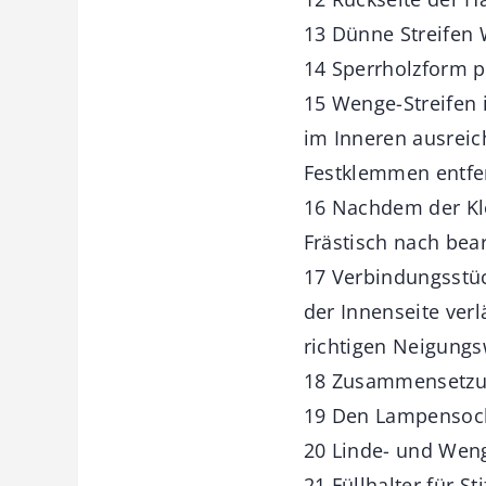
13 Dünne Streifen
14 Sperrholzform p
15 Wenge-Streifen 
im Inneren ausreic
Festklemmen entfer
16 Nachdem der Kle
Frästisch nach bear
17 Verbindungsstü
der Innenseite ve
richtigen Neigungs
18 Zusammensetzu
19 Den Lampensock
20 Linde- und Weng
21 Füllhalter für St