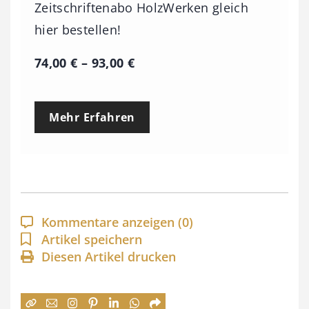
Zeitschriftenabo HolzWerken gleich
hier bestellen!
P
74,00
€
–
93,00
€
r
e
Mehr Erfahren
i
s
s
p
a
Kommentare anzeigen
(0)
n
Artikel speichern
Diesen Artikel drucken
n
e
: