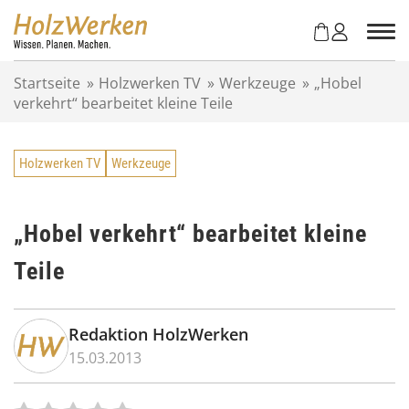
Z
u
m
I
Startseite
»
Holzwerken TV
»
Werkzeuge
»
„Hobel
n
verkehrt“ bearbeitet kleine Teile
h
a
l
Holzwerken TV
Werkzeuge
t
s
p
r
„Hobel verkehrt“ bearbeitet kleine
i
Teile
n
g
e
n
Redaktion HolzWerken
15.03.2013