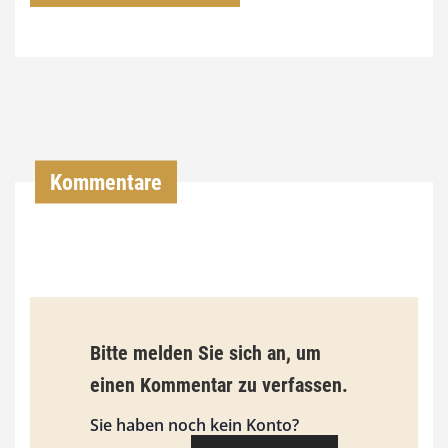
7
4
,
0
0
Kommentare
€
b
i
s
9
Bitte melden Sie sich an, um
3
einen Kommentar zu verfassen.
,
Sie haben noch kein Konto?
0