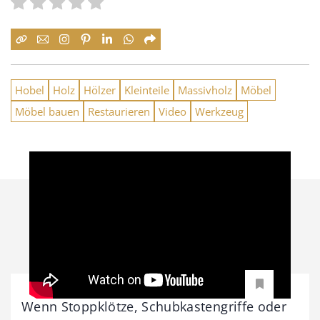
Hobel
Holz
Hölzer
Kleinteile
Massivholz
Möbel
Möbel bauen
Restaurieren
Video
Werkzeug
Wenn Stoppklötze, Schubkastengriffe oder