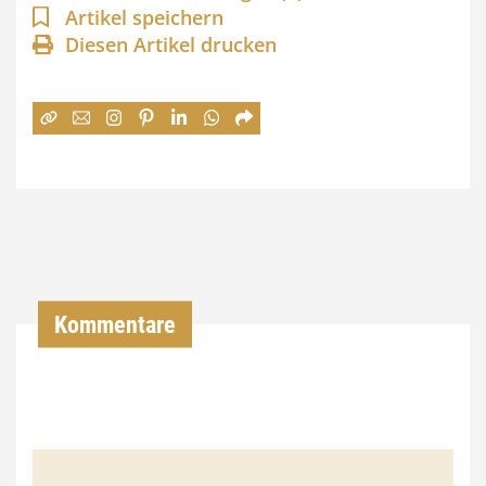
n
Artikel speichern
Diesen Artikel drucken
n
e
:
7
4
,
0
0
Kommentare
€
b
i
s