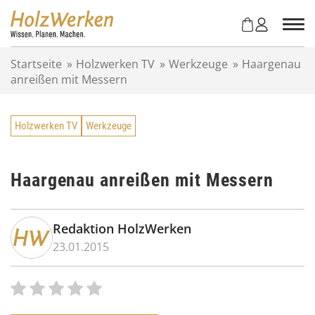
Z
u
m
I
Startseite
»
Holzwerken TV
»
Werkzeuge
»
Haargenau
n
anreißen mit Messern
h
a
l
Holzwerken TV
Werkzeuge
t
s
p
r
Haargenau anreißen mit Messern
i
n
g
Redaktion HolzWerken
e
23.01.2015
n