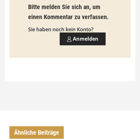
9
Bitte melden Sie sich an, um
3
einen Kommentar zu verfassen.
,
Sie haben noch kein Konto?
0
Anmelden
0
€
Ähnliche Beiträge