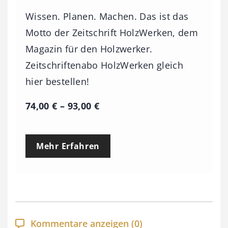
Wissen. Planen. Machen. Das ist das
Motto der Zeitschrift HolzWerken, dem
Magazin für den Holzwerker.
Zeitschriftenabo HolzWerken gleich
hier bestellen!
P
74,00
€
–
93,00
€
r
e
Mehr Erfahren
i
s
s
p
a
Kommentare anzeigen
(0)