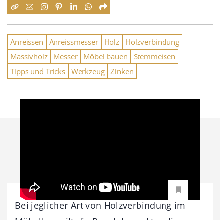
Anreissen
Anreissmesser
Holz
Holzverbindung
Massivholz
Messer
Möbel bauen
Stemmeisen
Tipps und Tricks
Werkzeug
Zinken
Bei jeglicher Art von Holzverbindung im