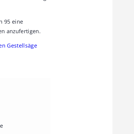
n 95 eine
n anzufertigen.
en Gestellsäge
ie