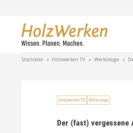
Z
u
m
I
n
h
a
l
t
Startseite
»
Holzwerken TV
»
Werkzeuge
»
De
s
p
r
i
n
g
Holzwerken TV
Werkzeuge
e
n
Der (fast) vergessene 