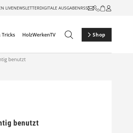
N LIVE
NEWSLETTER
DIGITALE AUSGABEN
RSS
 Tricks
HolzWerkenTV
Shop
htig benutzt
htig benutzt