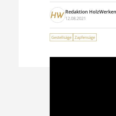
Redaktion HolzWerke
12.08.2021
Gestellsäge
Zapfensäge