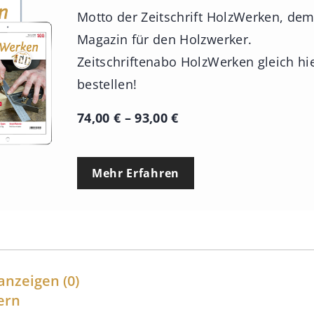
Motto der Zeitschrift HolzWerken, de
Magazin für den Holzwerker.
Zeitschriftenabo HolzWerken gleich hi
bestellen!
P
74,00
€
–
93,00
€
r
e
Mehr Erfahren
i
s
s
p
a
anzeigen
(0)
n
ern