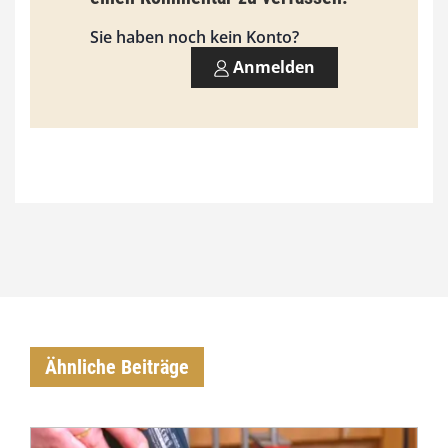
,
Sie haben noch kein Konto?
0
Anmelden
0
€
Ähnliche Beiträge