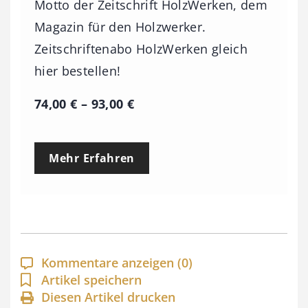
Motto der Zeitschrift HolzWerken, dem
Magazin für den Holzwerker.
Zeitschriftenabo HolzWerken gleich
hier bestellen!
P
74,00
€
–
93,00
€
r
e
Mehr Erfahren
i
s
s
p
a
Kommentare anzeigen
(0)
n
Artikel speichern
Diesen Artikel drucken
n