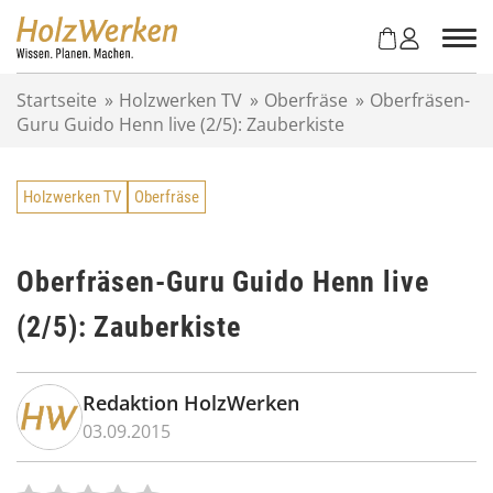
Z
u
m
I
Startseite
»
Holzwerken TV
»
Oberfräse
»
Oberfräsen-
n
Guru Guido Henn live (2/5): Zauberkiste
h
a
l
Holzwerken TV
Oberfräse
t
s
p
r
Oberfräsen-Guru Guido Henn live
i
(2/5): Zauberkiste
n
g
e
n
Redaktion HolzWerken
03.09.2015