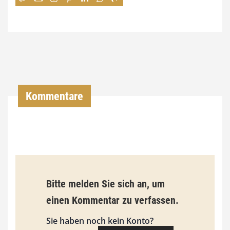
7
4
,
0
0
Kommentare
€
b
i
s
9
Bitte melden Sie sich an, um
3
einen Kommentar zu verfassen.
,
Sie haben noch kein Konto?
0