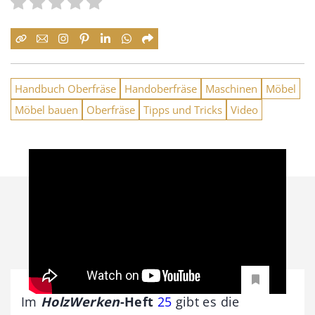
Handbuch Oberfräse
Handoberfräse
Maschinen
Möbel
Möbel bauen
Oberfräse
Tipps und Tricks
Video
Im
HolzWerken
-Heft
25
gibt es die