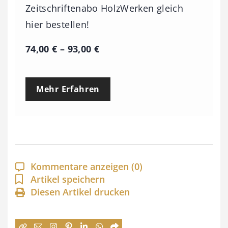
Zeitschriftenabo HolzWerken gleich
hier bestellen!
P
74,00
€
–
93,00
€
r
e
Mehr Erfahren
i
s
s
p
a
Kommentare anzeigen
(0)
n
Artikel speichern
Diesen Artikel drucken
n
e
: