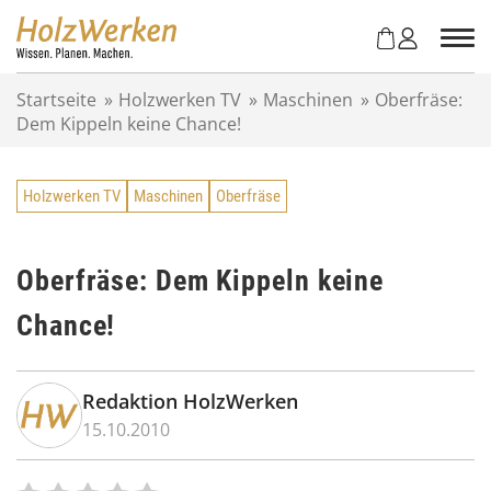
Z
u
m
I
Startseite
»
Holzwerken TV
»
Maschinen
»
Oberfräse:
n
Dem Kippeln keine Chance!
h
a
l
Holzwerken TV
Maschinen
Oberfräse
t
s
p
r
Oberfräse: Dem Kippeln keine
i
Chance!
n
g
e
n
Redaktion HolzWerken
15.10.2010