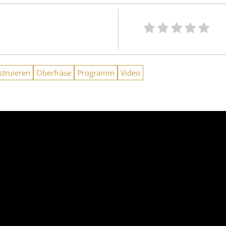
n
struieren
Oberfräse
Programm
Video