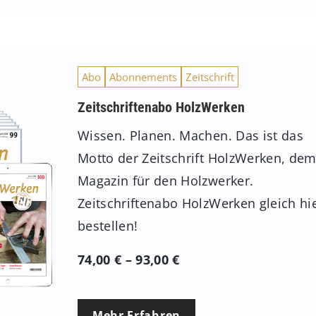
Abo
Abonnements
Zeitschrift
Zeitschriftenabo HolzWerken
Wissen. Planen. Machen. Das ist das
Motto der Zeitschrift HolzWerken, de
Magazin für den Holzwerker.
Zeitschriftenabo HolzWerken gleich hi
bestellen!
P
74,00
€
–
93,00
€
r
e
Mehr Erfahren