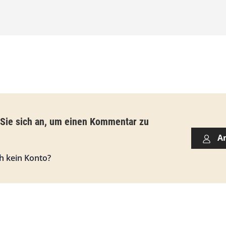
€
b
i
s
9
3
,
 Sie sich an, um einen Kommentar zu
0
A
0
h kein Konto?
€