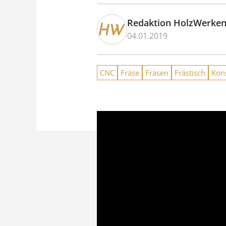
Redaktion HolzWerke
04.01.2019
CNC
Fräse
Fräsen
Frästisch
Kon