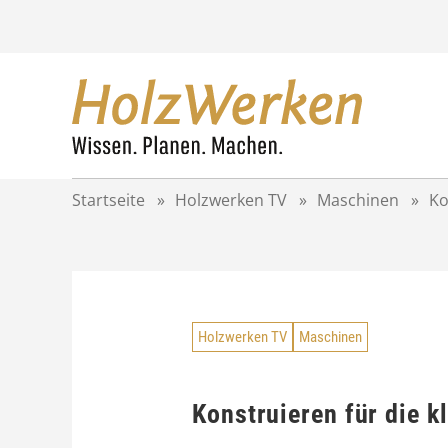
Z
u
m
I
n
h
a
l
t
Startseite
»
Holzwerken TV
»
Maschinen
»
Ko
s
p
r
i
n
g
Holzwerken TV
Maschinen
e
n
Konstruieren für die k