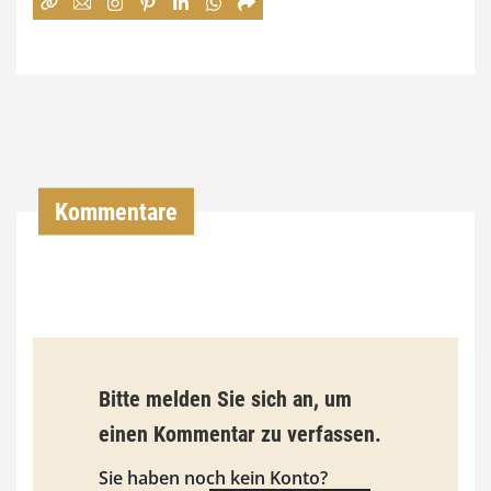
:
7
4
,
0
0
Kommentare
€
b
i
s
9
Bitte melden Sie sich an, um
3
einen Kommentar zu verfassen.
,
Sie haben noch kein Konto?