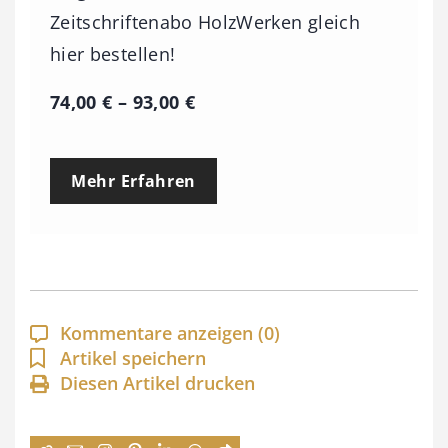
Zeitschriftenabo HolzWerken gleich
hier bestellen!
P
74,00
€
–
93,00
€
r
e
Mehr Erfahren
i
s
s
p
a
Kommentare anzeigen
(0)
n
Artikel speichern
Diesen Artikel drucken
n
e