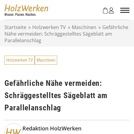
Z
u
m
I
Startseite
»
Holzwerken TV
»
Maschinen
»
Gefährliche
n
Nähe vermeiden: Schräggestelltes Sägeblatt am
h
Parallelanschlag
a
l
t
Holzwerken TV
Maschinen
s
p
r
i
Gefährliche Nähe vermeiden:
n
Schräggestelltes Sägeblatt am
g
e
Parallelanschlag
n
Redaktion HolzWerken