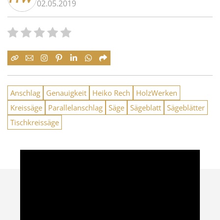
02.05.2019
Anschlag
Genauigkeit
Heiko Rech
HolzWerken
Kreissäge
Parallelanschlag
Säge
Sägeblatt
Sägeblätter
Tischkreissäge