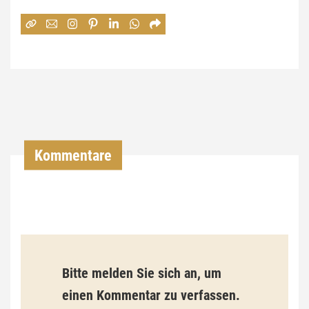
e
:
7
4
,
0
0
Kommentare
€
b
i
s
9
Bitte melden Sie sich an, um
3
einen Kommentar zu verfassen.