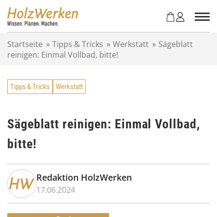
Z
u
m
I
Startseite
»
Tipps & Tricks
»
Werkstatt
»
Sägeblatt
n
reinigen: Einmal Vollbad, bitte!
h
a
l
Tipps & Tricks
Werkstatt
t
s
p
r
Sägeblatt reinigen: Einmal Vollbad,
i
bitte!
n
g
e
n
Redaktion HolzWerken
17.06.2024