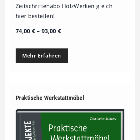
Zeitschriftenabo HolzWerken gleich
hier bestellen!
P
74,00
€
–
93,00
€
r
e
Mehr Erfahren
i
s
s
p
Praktische Werkstattmöbel
a
n
n
e