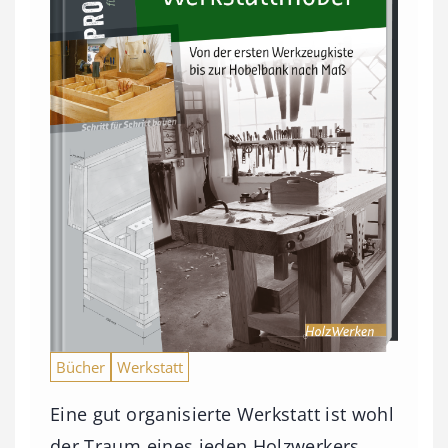
:
7
4
,
0
0
€
b
i
s
9
Bücher
Werkstatt
3
Eine gut organisierte Werkstatt ist wohl
,
der Traum eines jeden Holzwerkers.