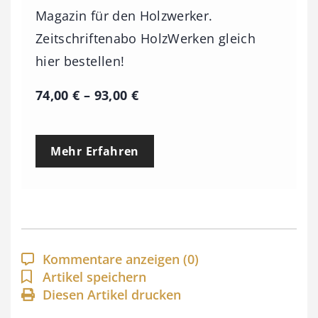
Magazin für den Holzwerker.
Zeitschriftenabo HolzWerken gleich
hier bestellen!
P
74,00
€
–
93,00
€
r
e
Mehr Erfahren
i
s
s
p
a
Kommentare anzeigen
(0)
n
Artikel speichern
Diesen Artikel drucken
n