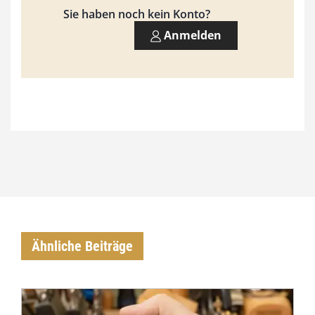
,
Sie haben noch kein Konto?
0
Anmelden
0
€
Ähnliche Beiträge