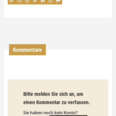
:
7
4
,
0
0
Kommentare
€
b
i
s
9
Bitte melden Sie sich an, um
3
einen Kommentar zu verfassen.
,
Sie haben noch kein Konto?