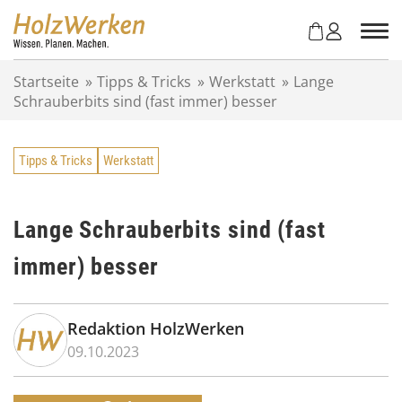
Z
u
m
I
Startseite
»
Tipps & Tricks
»
Werkstatt
»
Lange
n
Schrauberbits sind (fast immer) besser
h
a
l
Tipps & Tricks
Werkstatt
t
s
p
r
Lange Schrauberbits sind (fast
i
immer) besser
n
g
e
n
Redaktion HolzWerken
09.10.2023