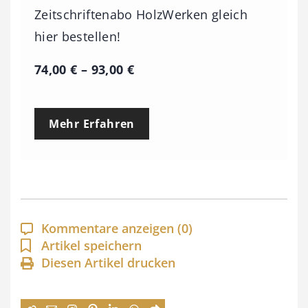
Zeitschriftenabo HolzWerken gleich
hier bestellen!
P
74,00
€
–
93,00
€
r
e
Mehr Erfahren
i
s
s
p
a
Kommentare anzeigen
(0)
n
Artikel speichern
Diesen Artikel drucken
n
e