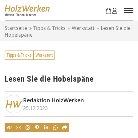
Z
u
m
I
Startseite
»
Tipps & Tricks
»
Werkstatt
»
Lesen Sie die
n
Hobelspäne
h
a
l
Tipps & Tricks
Werkstatt
t
s
p
r
Lesen Sie die Hobelspäne
i
n
g
Redaktion HolzWerken
e
25.12.2023
n