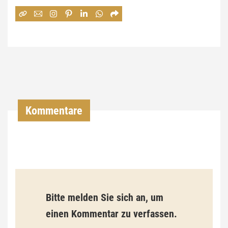
:
7
4
,
0
0
Kommentare
€
b
i
s
9
Bitte melden Sie sich an, um
3
einen Kommentar zu verfassen.
,