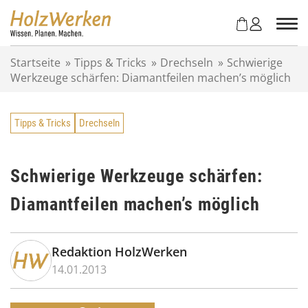
Z
u
m
I
Startseite
»
Tipps & Tricks
»
Drechseln
»
Schwierige
n
Werkzeuge schärfen: Diamantfeilen machen’s möglich
h
a
l
Tipps & Tricks
Drechseln
t
s
p
r
Schwierige Werkzeuge schärfen:
i
Diamantfeilen machen’s möglich
n
g
e
n
Redaktion HolzWerken
14.01.2013