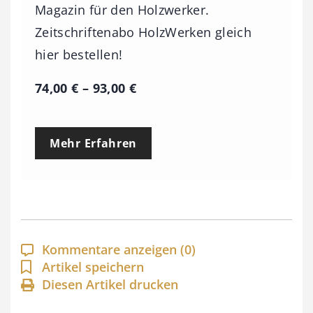
Magazin für den Holzwerker.
Zeitschriftenabo HolzWerken gleich
hier bestellen!
P
74,00
€
–
93,00
€
r
e
Mehr Erfahren
i
s
s
p
a
Kommentare anzeigen
(0)
n
Artikel speichern
Diesen Artikel drucken
n
e