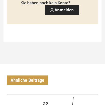
Sie haben noch kein Konto?
0
Anmelden
0
€
Ähnliche Beiträge