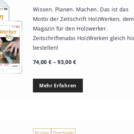
Wissen. Planen. Machen. Das ist das
Motto der Zeitschrift HolzWerken, de
Magazin für den Holzwerker.
Zeitschriftenabo HolzWerken gleich hi
bestellen!
P
74,00
€
–
93,00
€
r
e
Mehr Erfahren
i
s
s
p
a
Bücher
Drechseln