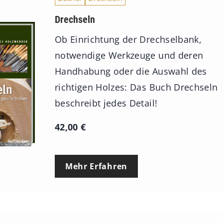
n
Drechseln
n
e
Ob Einrichtung der Drechselbank,
:
notwendige Werkzeuge und deren
7
Handhabung oder die Auswahl des
4
richtigen Holzes: Das Buch Drechseln
,
beschreibt jedes Detail!
0
42,00
€
0
€
Mehr Erfahren
b
i
s