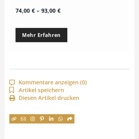
P
74,00
€
–
93,00
€
r
e
Mehr Erfahren
i
s
s
p
a
Kommentare anzeigen
(0)
n
Artikel speichern
Diesen Artikel drucken
n
e
:
7