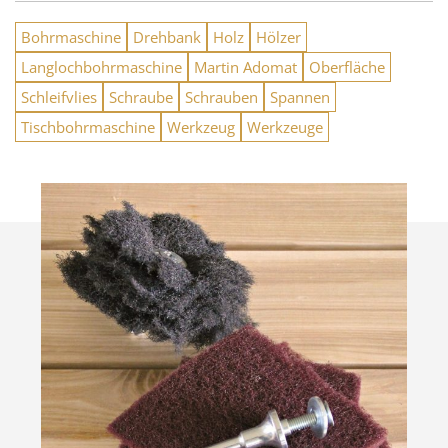
Bohrmaschine
Drehbank
Holz
Hölzer
Langlochbohrmaschine
Martin Adomat
Oberfläche
Schleifvlies
Schraube
Schrauben
Spannen
Tischbohrmaschine
Werkzeug
Werkzeuge