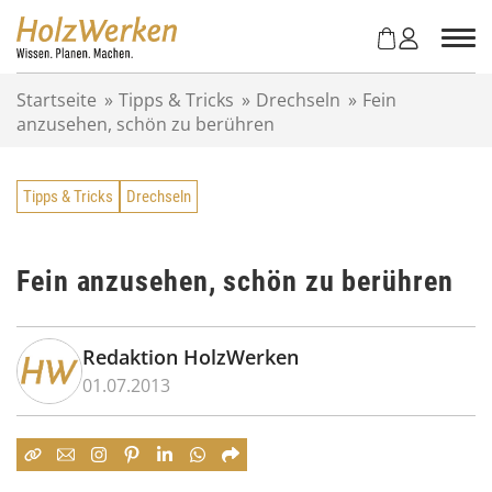
Z
u
m
I
Startseite
»
Tipps & Tricks
»
Drechseln
»
Fein
n
anzusehen, schön zu berühren
h
a
l
Tipps & Tricks
Drechseln
t
s
p
r
Fein anzusehen, schön zu berühren
i
n
g
Redaktion HolzWerken
e
01.07.2013
n