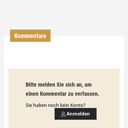
4
,
0
0
Kommentare
€
b
i
s
9
Bitte melden Sie sich an, um
3
einen Kommentar zu verfassen.
,
Sie haben noch kein Konto?
0
Anmelden
0