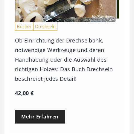
b
i
s
Bücher
Drechseln
9
Ob Einrichtung der Drechselbank,
3
notwendige Werkzeuge und deren
,
Handhabung oder die Auswahl des
0
richtigen Holzes: Das Buch Drechseln
0
beschreibt jedes Detail!
€
42,00
€
Mehr Erfahren