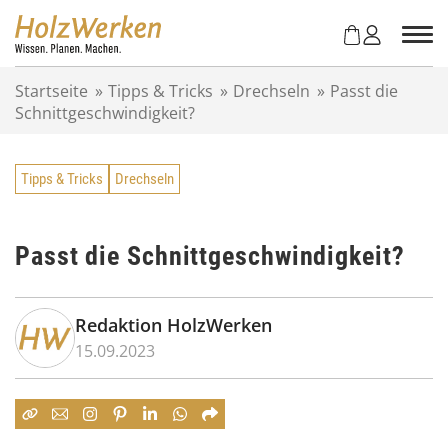
Z
u
m
I
Startseite
»
Tipps & Tricks
»
Drechseln
»
Passt die
n
Schnittgeschwindigkeit?
h
a
l
Tipps & Tricks
Drechseln
t
s
p
r
Passt die Schnittgeschwindigkeit?
i
n
g
Redaktion HolzWerken
e
15.09.2023
n