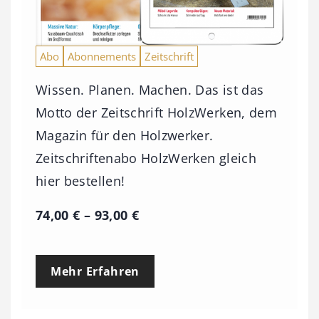
Abo
Abonnements
Zeitschrift
Wissen. Planen. Machen. Das ist das
Motto der Zeitschrift HolzWerken, dem
Magazin für den Holzwerker.
Zeitschriftenabo HolzWerken gleich
hier bestellen!
P
74,00
€
–
93,00
€
r
e
Mehr Erfahren
i
s