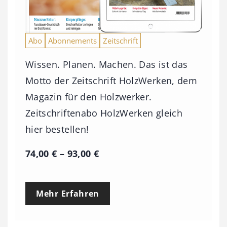
Abo
Abonnements
Zeitschrift
Wissen. Planen. Machen. Das ist das
Motto der Zeitschrift HolzWerken, dem
Magazin für den Holzwerker.
Zeitschriftenabo HolzWerken gleich
hier bestellen!
P
74,00
€
–
93,00
€
r
e
Mehr Erfahren
i
s