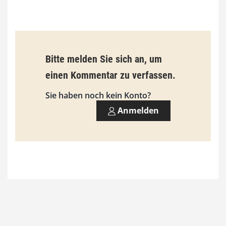
b
i
s
9
Bitte melden Sie sich an, um
3
einen Kommentar zu verfassen.
,
Sie haben noch kein Konto?
0
Anmelden
0
€