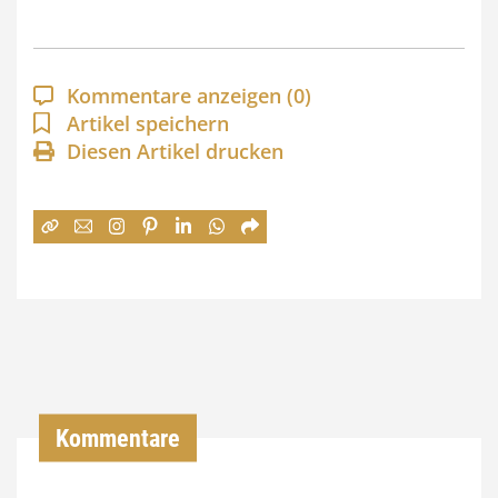
s
p
a
Kommentare anzeigen
(0)
n
Artikel speichern
Diesen Artikel drucken
n
e
:
7
4
,
0
0
Kommentare
€