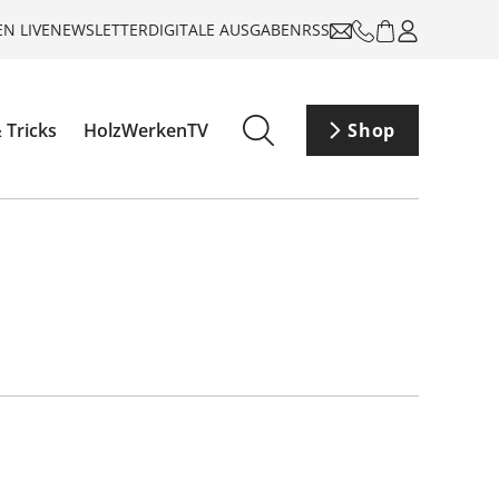
N LIVE
NEWSLETTER
DIGITALE AUSGABEN
RSS
 Tricks
HolzWerkenTV
Shop