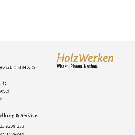
etwork GmbH & Co.
 4c,
nover
nd
ellung & Service:
123 9238-253
123 9238-244