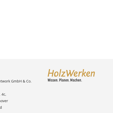
etwork GmbH & Co.
 4c,
nover
nd