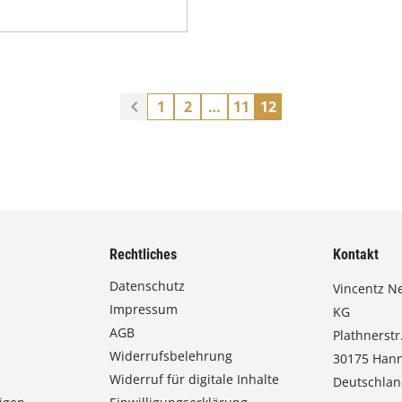
1
2
…
11
12
Rechtliches
Kontakt
Datenschutz
Vincentz N
Impressum
KG
AGB
Plathnerstr.
Widerrufsbelehrung
30175 Han
Widerruf für digitale Inhalte
Deutschla