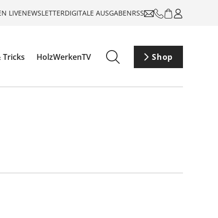
N LIVE
NEWSLETTER
DIGITALE AUSGABEN
RSS
 Tricks
HolzWerkenTV
Shop