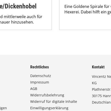
te/Dickenhobel
Eine Goldene Spirale für
Hexerei. Dabei hilft ein 
d mittlerweile auch für
enauer hinzusehen.
Rechtliches
Kontakt
Datenschutz
Vincentz N
Impressum
KG
AGB
Plathnerstr.
Widerrufsbelehrung
30175 Han
Widerruf für digitale Inhalte
Deutschla
igen
Einwilligungserklärung