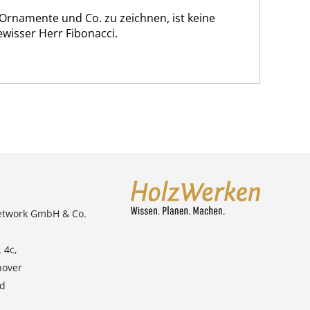
 Ornamente und Co. zu zeichnen, ist keine
gewisser Herr Fibonacci.
etwork GmbH & Co.
 4c,
nover
nd