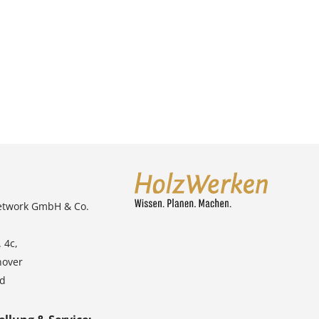
etwork GmbH & Co.
 4c,
nover
nd