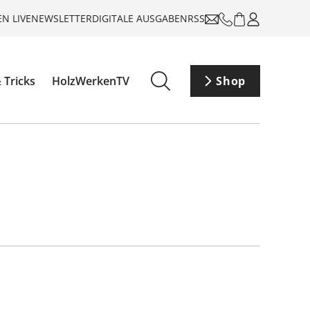
N LIVE
NEWSLETTER
DIGITALE AUSGABEN
RSS
 Tricks
HolzWerkenTV
Shop