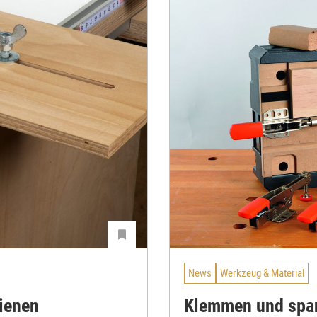
News
Werkzeug & Material
ienen
Klemmen und span