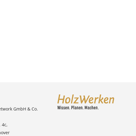
etwork GmbH & Co.
 4c,
nover