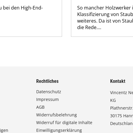
u bei den High-End-
So mancher Holzwerker i
Klassifizierung von Stau
weiteres. Da ist von Sta
die Rede....
Rechtliches
Kontakt
Datenschutz
Vincentz N
Impressum
KG
AGB
Plathnerstr.
Widerrufsbelehrung
30175 Han
Widerruf für digitale Inhalte
Deutschla
igen
Einwilligungserklärung