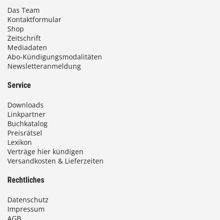
€
Das Team
Kontaktformular
b
Shop
i
Zeitschrift
Mediadaten
s
Abo-Kündigungsmodalitäten
Newsletteranmeldung
9
3
Service
,
Downloads
0
Linkpartner
Buchkatalog
0
Preisrätsel
Lexikon
Verträge hier kündigen
Versandkosten & Lieferzeiten
€
Rechtliches
Datenschutz
Impressum
AGB