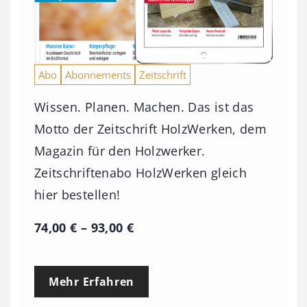
Abo
Abonnements
Zeitschrift
Wissen. Planen. Machen. Das ist das
Motto der Zeitschrift HolzWerken, dem
Magazin für den Holzwerker.
Zeitschriftenabo HolzWerken gleich
hier bestellen!
P
74,00
€
–
93,00
€
r
e
Mehr Erfahren
i