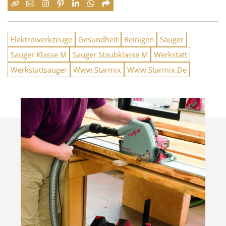
Elektrowerkzeuge
Gesundheit
Reinigen
Sauger
Sauger Klasse M
Sauger Staubklasse M
Werkstatt
Werkstattsauger
Www.Starmix
Www.Starmix.De