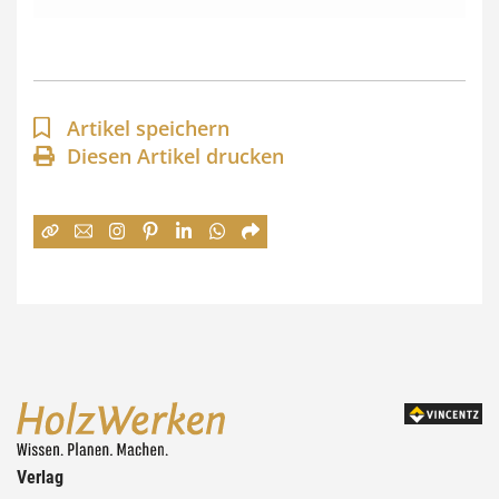
s
s
p
a
Artikel speichern
n
Diesen Artikel drucken
n
e
:
7
4
,
0
0
Verlag