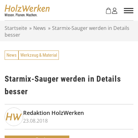
Z
u
m
I
Startseite
»
News
»
Starmix-Sauger werden in Details
n
besser
h
a
l
News
Werkzeug & Material
t
s
p
r
Starmix-Sauger werden in Details
i
besser
n
g
e
n
Redaktion HolzWerken
23.08.2018