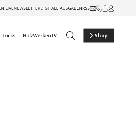
N LIVE
NEWSLETTER
DIGITALE AUSGABEN
RSS
 Tricks
HolzWerkenTV
Shop