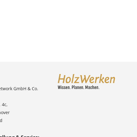
etwork GmbH & Co.
 4c,
nover
nd