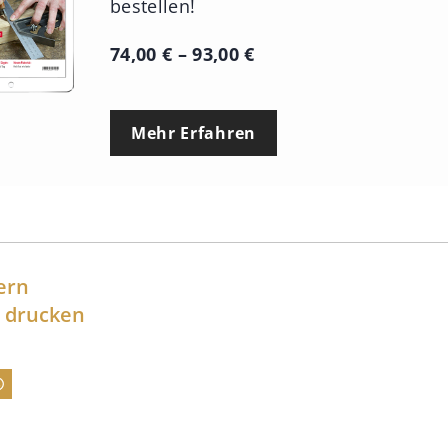
bestellen!
P
74,00
€
–
93,00
€
r
e
Mehr Erfahren
i
s
s
p
a
ern
n
l drucken
n
e
:
7