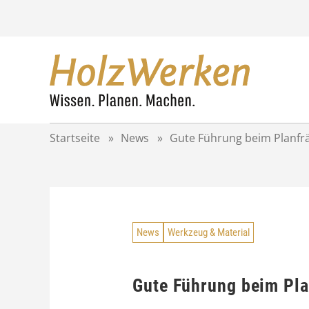
Z
u
m
I
n
h
a
l
t
Startseite
»
News
»
Gute Führung beim Planfr
s
p
r
i
n
g
News
Werkzeug & Material
e
n
Gute Führung beim Pl