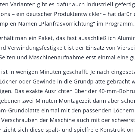
n Varianten gibt es dafür auch industriell geferti
ions – ein deutscher Produktentwickler – hat dafür 
implen Namen „Planfräsvorrichtung“ im Programm.
rhält man ein Paket, das fast ausschließlich Alumi
nd Verwindungsfestigkeit ist der Einsatz von Vierse
Seiten und Maschinenaufnahme erst einmal eine gu
t in wenigen Minuten geschafft. Je nach eingesetz
Löcher oder Gewinde in die Grundplatte gebracht 
igen. Das exakte Ausrichten über der 40-mm-Bohru
ebenen zwei Minuten Montagezeit dann aber schon
0-mm-Grundplatte einmal mit den passenden Löchern
m Verschrauben der Maschine auch mit der schwers
r zieht sich diese spalt- und spielfreie Konstruktion