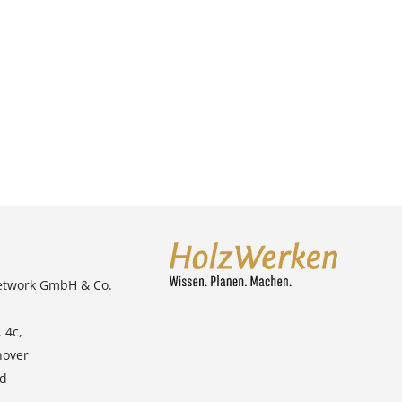
etwork GmbH & Co.
 4c,
nover
nd