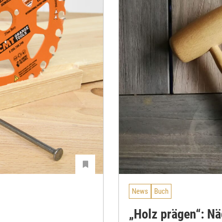
News
Buch
„Holz prägen“: Nä