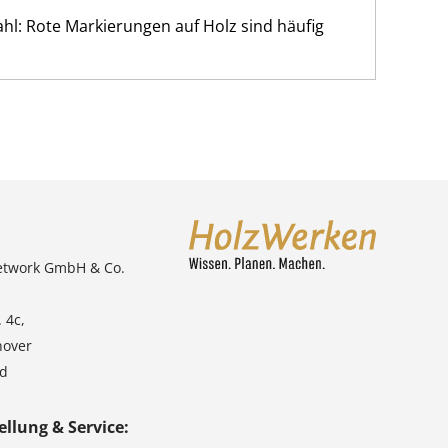
hl: Rote Markierungen auf Holz sind häufig
etwork GmbH & Co.
 4c,
nover
nd
ellung & Service: