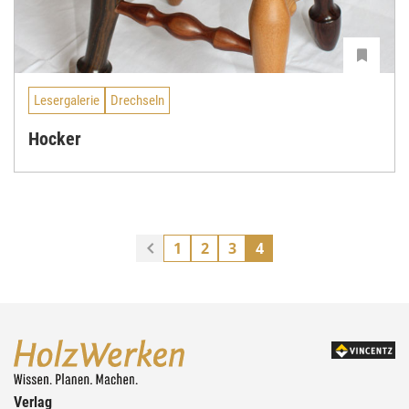
Lesergalerie
Drechseln
Hocker
1
2
3
4
Verlag