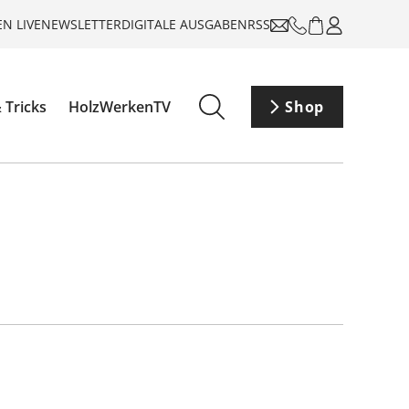
N LIVE
NEWSLETTER
DIGITALE AUSGABEN
RSS
 Tricks
HolzWerkenTV
Shop