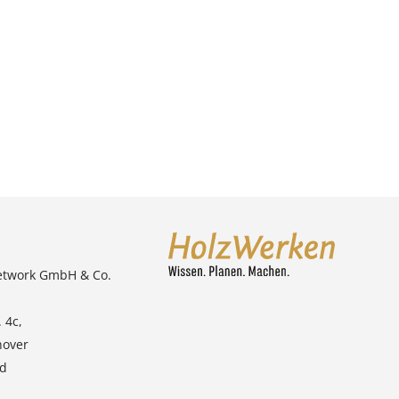
etwork GmbH & Co.
 4c,
nover
nd