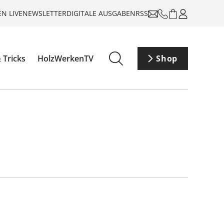
N LIVE
NEWSLETTER
DIGITALE AUSGABEN
RSS
 Tricks
HolzWerkenTV
Shop