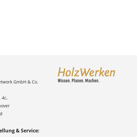
etwork GmbH & Co.
 4c,
nover
nd
ellung & Service: