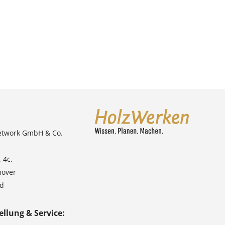
etwork GmbH & Co.
 4c,
nover
nd
ellung & Service: