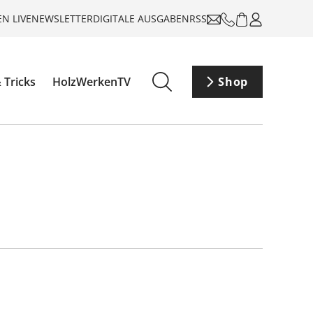
N LIVE
NEWSLETTER
DIGITALE AUSGABEN
RSS
 Tricks
HolzWerkenTV
Shop