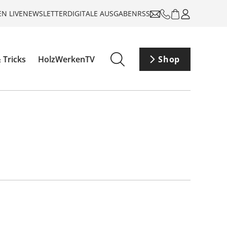
N LIVE
NEWSLETTER
DIGITALE AUSGABEN
RSS
 Tricks
HolzWerkenTV
Shop