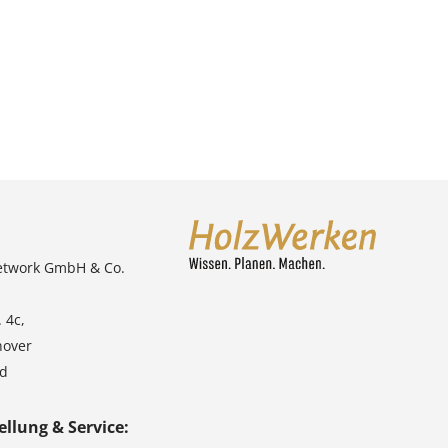
etwork GmbH & Co.
 4c,
nover
nd
ellung & Service: