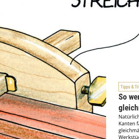
Tipps & Tr
So we
gleic
Natürlic
Kanten f
gleichmä
Werkstüc