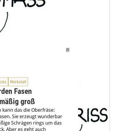
icks
Werkstatt
rden Fasen
hmäßig groß
h kann das die Oberfräse:
asen. Sie erzeugt wunderbar
ßige Schrägen rings um das
k. Aber es geht auch