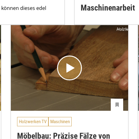
Maschinenarbeit
r können dieses edel
Holzwerken TV
Maschinen
Möbelbau: Präzise Fälze von