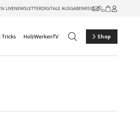
N LIVE
NEWSLETTER
DIGITALE AUSGABEN
RSS
 Tricks
HolzWerkenTV
Shop