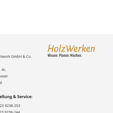
etwork GmbH & Co.
 4c,
nover
nd
ellung & Service:
123 9238-253
123 9238-244