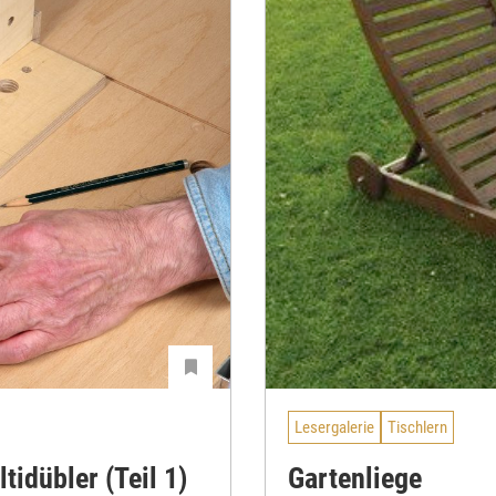
Lesergalerie
Tischlern
idübler (Teil 1)
Gartenliege