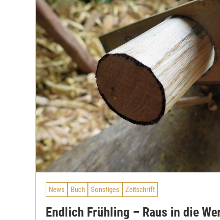
News
Buch
Sonstiges
Zeitschrift
Endlich Frühling – Raus in die Wer