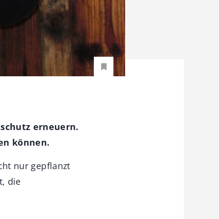
zschutz erneuern.
den können.
cht nur gepflanzt
, die