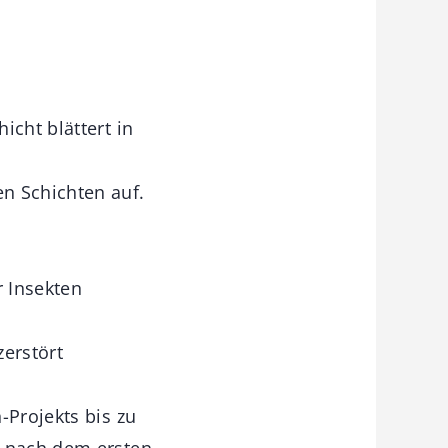
icht blättert in
n Schichten auf.
 Insekten
zerstört
-Projekts bis zu
e nach dem ersten