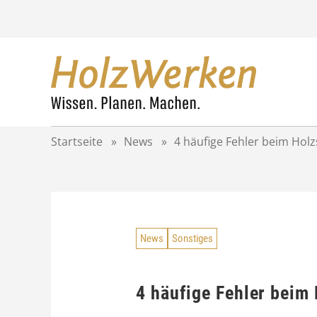
Z
u
m
I
n
h
a
l
t
Startseite
»
News
»
4 häufige Fehler beim Hol
s
p
r
i
n
g
News
Sonstiges
e
n
4 häufige Fehler beim