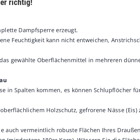
r richtig!
plette Dampfsperre erzeugt.
ne Feuchtigkeit kann nicht entweichen, Anstrichsch
 das gewählte Oberflächenmittel in mehreren dünne
rau
se in Spalten kommen, es können Schlupflöcher für
z oberflächlichem Holzschutz, gefrorene Nässe (Eis) 
ie auch vermeintlich robuste Flächen Ihres Draußen
ng (mindestens 180er Korn). Wässern Sie die Fläch