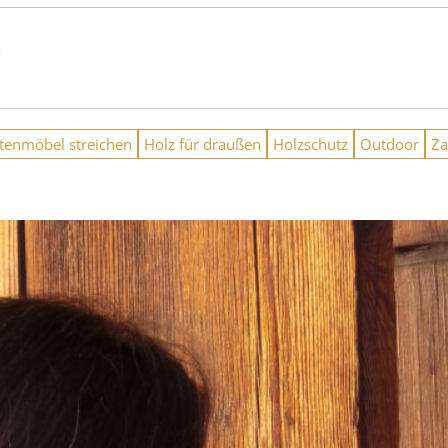
n
tenmöbel streichen
Holz für draußen
Holzschutz
Outdoor
Z