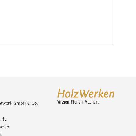
etwork GmbH & Co.
 4c,
nover
nd